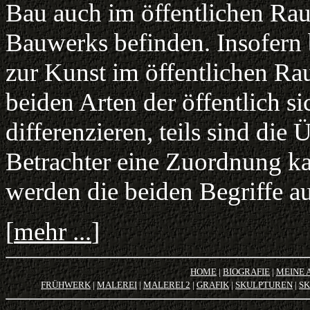
Bau auch im öffentlichen Ra
Bauwerks befinden. Insofern 
zur Kunst im öffentlichen Rau
beiden Arten der öffentlich s
differenzieren, teils sind die
Betrachter eine Zuordnung k
werden die beiden Begriffe 
[
mehr ...
]
HOME
|
BIOGRAFIE
|
MEINE 
FRÜHWERK
|
MALEREI
|
MALEREI 2
|
GRAFIK
|
SKULPTUREN
|
SK