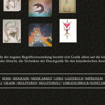
n der engsten Begriffsverwendung bezieht sich Grafik allein auf die kü
 der Absicht, die Techniken der Druckgrafik für den künstlerischen Aus
HOME
|
BIOGRAFIE
|
MEINE ARBEIT
|
LINKS
|
GÄSTEBUCH
|
IMPRESSUM
 2
|
GRAFIK
|
SKULPTUREN
|
SKULPTUREN 2
|
U
NIKATSCHMUCK
|
KUNST A