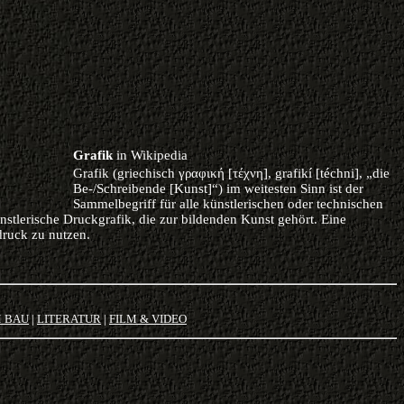
Grafik
in Wikipedia
Grafik (
griechisch
γραφική [τέχνη], grafikí [téchni], „die
Be-/Schreibende [Kunst]“) im weitesten Sinn ist der
Sammelbegriff für alle
künstlerischen
oder
technischen
nstlerische Druckgrafik, die zur
bildenden Kunst
gehört. Eine
druck zu nutzen.
M BAU
|
LITERATUR
|
FILM & VIDEO