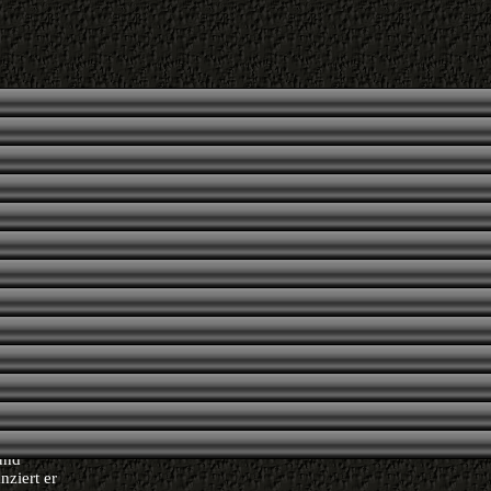
r Qualität
 Schäden
gebotenen
rursacht
d und
mte Angebot
lichung
 des
lich in
nisch
Der Autor
nkten
 und
nziert er