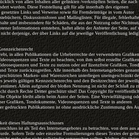
ücklich von allen Inhalten aller gelinkten /verknüpften Seiten, die nach
dert wurden. Diese Feststellung gilt für alle innerhalb des eigenen
s gesetzten Links und Verweise sowie für Fremdeinträge in vom Autor
stebüchern, Diskussionsforen und Mailinglisten. Für illegale, fehlerhaft
halte und insbesondere für Schäden, die aus der Nutzung oder Nichtnu
otener Informationen entstehen, haftet allein der Anbieter der Seite, auf
nicht derjenige, der über Links auf die jeweilige Veröffentlichung ledig
Kennzeichenrecht
trebt, in allen Publikationen die Urheberrechte der verwendeten Grafiken
deosequenzen und Texte zu beachten, von ihm selbst erstellte Grafiken
deosequenzen und Texte zu nutzen oder auf lizenzfreie Grafiken, Ton
nd Texte zurückzugreifen. Alle innerhalb des Internetangebotes genan
e geschützten Marken- und Warenzeichen unterliegen uneingeschränkt d
 jeweils gültigen Kennzeichenrechts und den Besitzrechten der jeweil
entümer. Allein aufgrund der bloßen Nennung ist nicht der Schluß zu z
ht durch Rechte Dritter geschützt sind! Das Copyright für veröffentlic
llte Objekte bleibt allein beim Autor der Seiten. Eine Vervielfältigung od
er Grafiken, Tondokumente, Videosequenzen und Texte in anderen
er gedruckten Publikationen ist ohne ausdrückliche Zustimmung des Au
keit dieses Haftungsausschlusses
sschluss ist als Teil des Internetangebotes zu betrachten, von dem aus a
urde. Sofern Teile oder einzelne Formulierungen dieses Textes der gelt
 nicht mehr oder nicht vollständig entsprechen sollten, bleiben die übrig