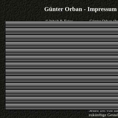
Günter Orban - Impressum
© Inhalt & Fotos
Günter Orban (fr
© Webdesign
Danielle
Rechtliche Hinweise
1. Inhalt des Onl
Der Autor übernim
der bereitgestell
materieller oder 
Informationen bzw
wurden sind grund
vorsätzliches ode
unverbindlich. De
ohne gesonderte 
zeitweise oder end
2. Verweise und 
Bei direkten oder
Verantwortungsber
dem Fall in Kraft
möglich und zumut
erklärt daher aus
Seiten frei von il
zukünftige Gestal