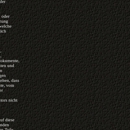
 der
e oder
tzung
 welche
lich
,
,
dokumente,
nten und
en
igen
iehen, dass
hte, vom
er
tors nicht
uf diese
enden
en Teile