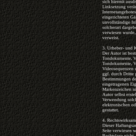
sich hiermit ausdr
Linksetzung verän
Internetangebote
eingerichteten Gä
unvollständige In
solcherart dargeb
verwiesen wurde, 
verweist.
3. Urheber- und 
Der Autor ist bes
Tondokumente, Vi
Tondokumente, Vi
Videosequenzen u
ggf. durch Dritt
Bestimmungen des
eingetragenen Eig
Markenzeichen nic
Autor selbst erste
Verwendung solch
elektronischen od
gestattet.
4. Rechtswirksam
Dieser Haftungsau
Seite verwiesen w
Rechtslage nicht,