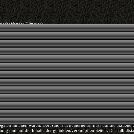
eischaffender Künstler)
ineangebotes
mt keinerlei Gewähr für die Aktualität, Korrektheit, Vollständigkeit ode
ten Informationen. Haftungsansprüche gegen den Autor, welche sich auf
ideeller Art beziehen, die durch die Nutzung oder Nichtnutzung der dar
. durch die Nutzung fehlerhafter und unvollständiger Informationen ve
sätzlich ausgeschlossen, sofern seitens des Autors kein nachweislich
r grob fahrlässiges Verschulden vorliegt. Alle Angebote sind freibleiben
r Autor behält es sich ausdrücklich vor, Teile der Seiten oder das gesa
Ankündigung zu verändern, zu ergänzen, zu löschen oder die Veröffent
gültig einzustellen.
Links
 indirekten Verweisen auf fremde Internetseiten ("Links"), die außerhalb
eiches des Autors liegen, würde eine Haftungsverpflichtung ausschließ
 treten, in dem der Autor von den Inhalten Kenntnis hat und es ihm tech
bar wäre, die Nutzung im Falle rechtswidriger Inhalte zu verhindern. 
drücklich, dass zum Zeitpunkt der Linksetzung die entsprechenden verli
legalen Inhalten waren. Der Autor hat keinerlei Einfluss auf die aktuelle
tung und auf die Inhalte der gelinkten/verknüpften Seiten. Deshalb dista