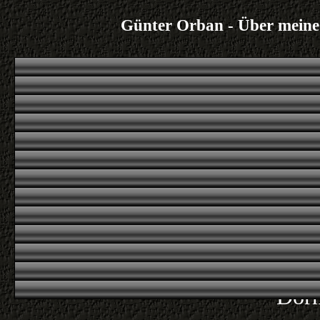
Günter Orban - Über meine
Wenn
sond
Empf
Vert
Kuns
Umg
Kuns
Dorn