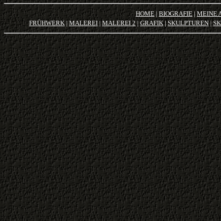
HOME
|
BIOGRAFIE
|
MEINE 
FRÜHWERK
|
MALEREI
|
MALEREI 2
|
GRAFIK
|
SKULPTUREN
|
SK