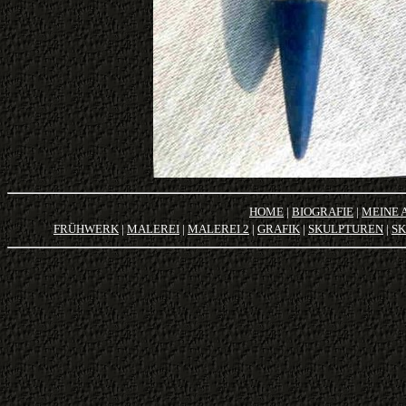
HOME
|
BIOGRAFIE
|
MEINE 
FRÜHWERK
|
MALEREI
|
MALEREI 2
|
GRAFIK
|
SKULPTUREN
|
SK