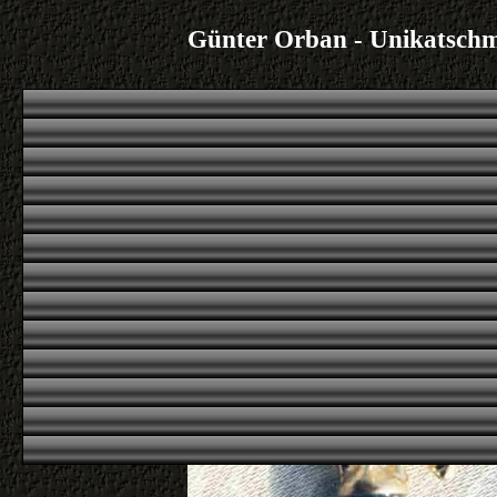
Günter Orban - Unikatsch
|
|
|
|
Übersicht
nächstes
letztes
erstes
voriges