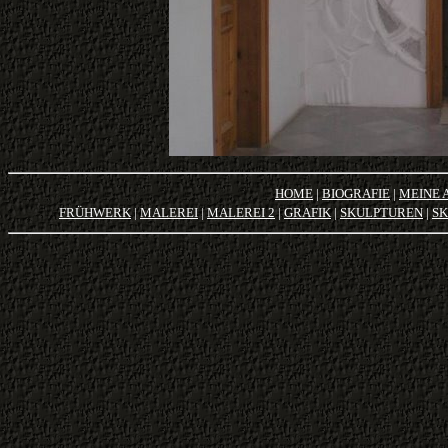
HOME
|
BIOGRAFIE
|
MEINE 
FRÜHWERK
|
MALEREI
|
MALEREI 2
|
GRAFIK
|
SKULPTUREN
|
SK