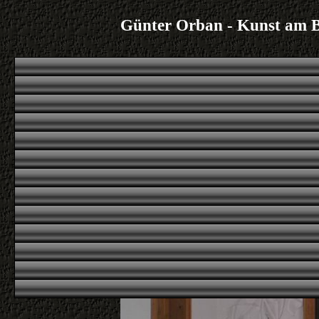
Günter Orban - Kunst am 
|
|
|
|
Übersicht
erstes
voriges
nächstes
letztes