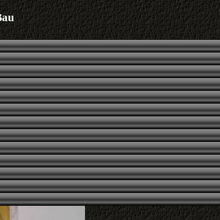
Bau
Foto
Schloss Säusenstein
Stuckrahmen