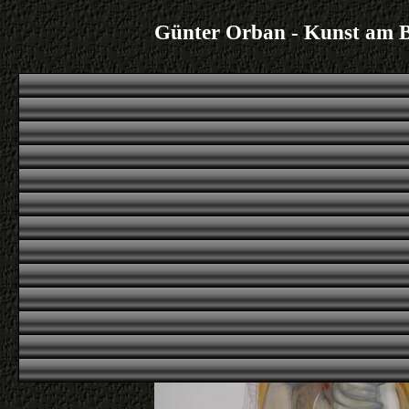
Günter Orban - Kunst am 
|
|
|
|
Übersicht
erstes
voriges
nächstes
letztes