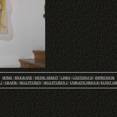
HOME
|
BIOGRAFIE
|
MEINE ARBEIT
|
LINKS
|
GÄSTEBUCH
|
IMPRESSUM
 2
|
GRAFIK
|
SKULPTUREN
|
SKULPTUREN 2
|
U
NIKATSCHMUCK
|
KUNST A