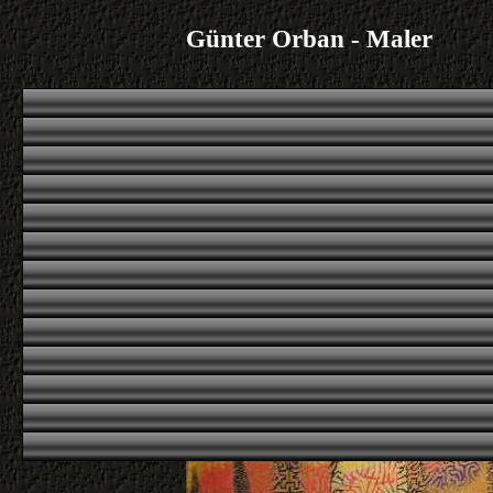
Günter Orban - Maler
1
|
2
|
|
|
Übersicht
Übersicht
erstes
voriges
n