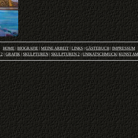
HOME
|
BIOGRAFIE
|
MEINE ARBEIT
|
LINKS
|
GÄSTEBUCH
|
IMPRESSUM
 2
|
GRAFIK
|
SKULPTUREN
|
SKULPTUREN 2
|
U
NIKATSCHMUCK
|
KUNST A