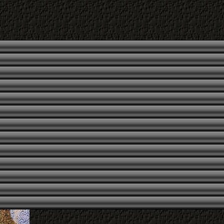
|
ächstes
letztes
Foto
DER STRAND DER HALBEDELSTEINE
2007
190 x 140 cm
Mischtechnik auf Leinwand