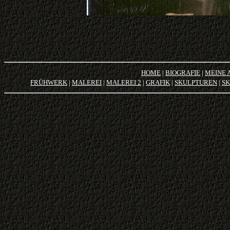
HOME
|
BIOGRAFIE
|
MEINE 
FRÜHWERK
|
MALEREI
|
MALEREI 2
|
GRAFIK
|
SKULPTUREN
|
SK