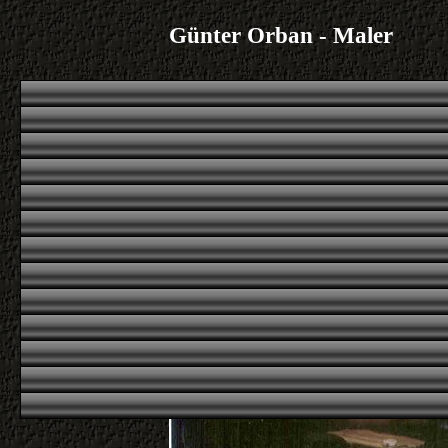
Günter Orban - Maler
1
|
2
|
|
|
Übersicht
Übersicht
erstes
voriges
n