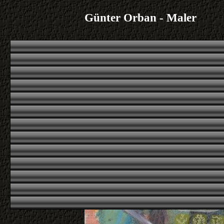
Günter Orban - Maler
1
|
2
|
|
|
Übersicht
Übersicht
erstes
voriges
n