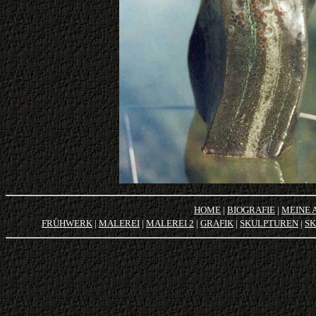
HOME
|
BIOGRAFIE
|
MEINE 
FRÜHWERK
|
MALEREI
|
MALEREI 2
|
GRAFIK
|
SKULPTUREN
|
SK