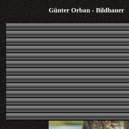
Günter Orban - Bildhauer
|
|
|
|
Übersicht
erstes
voriges
nächstes
letztes