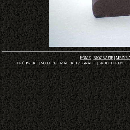
HOME
|
BIOGRAFIE
|
MEINE 
FRÜHWERK
|
MALEREI
|
MALEREI 2
|
GRAFIK
|
SKULPTUREN
|
SK