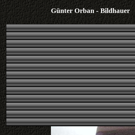
Günter Orban - Bildhauer
|
|
|
|
Übersicht
erstes
voriges
nächstes
letztes