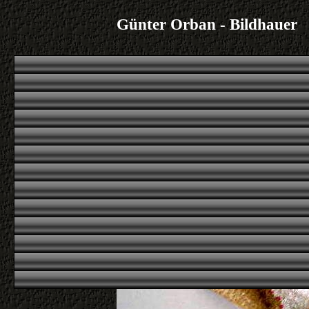
Günter Orban - Bildhauer
|
|
|
|
Übersicht
erstes
voriges
nächstes
letztes