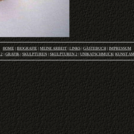
HOME
|
BIOGRAFIE
|
MEINE ARBEIT
|
LINKS
|
GÄSTEBUCH
|
IMPRESSUM
 2
|
GRAFIK
|
SKULPTUREN
|
SKULPTUREN 2
|
U
NIKATSCHMUCK
|
KUNST A