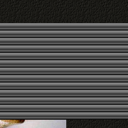
Foto
'Semi-Archäologisches' Artifak
2005
Insel Zarkynthos, Griechenlan