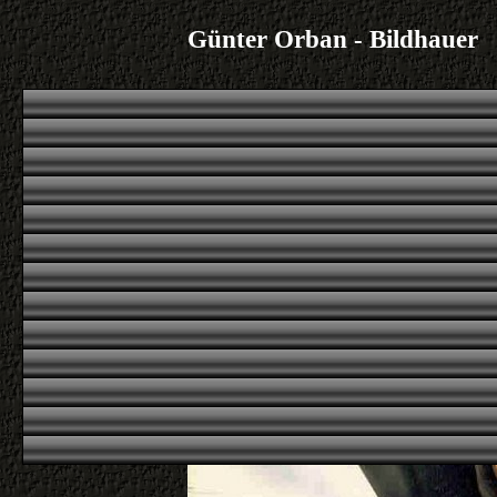
Günter Orban - Bildhauer
|
|
|
|
Übersicht
erstes
voriges
nächstes
letztes