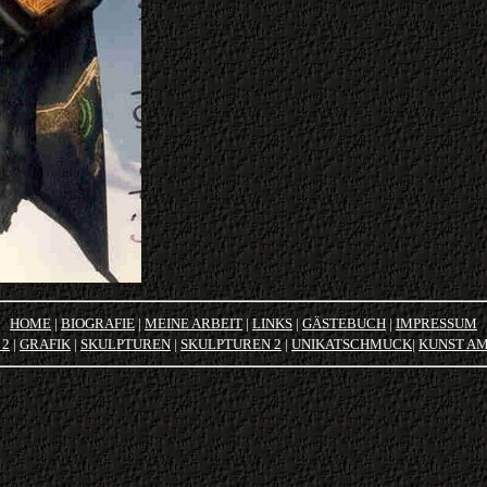
HOME
|
BIOGRAFIE
|
MEINE ARBEIT
|
LINKS
|
GÄSTEBUCH
|
IMPRESSUM
 2
|
GRAFIK
|
SKULPTUREN
|
SKULPTUREN 2
|
U
NIKATSCHMUCK
|
KUNST A