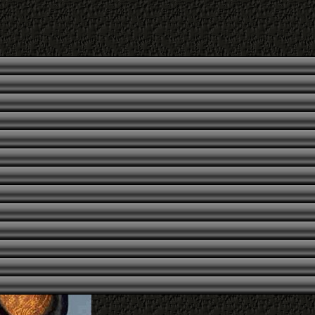
Foto
SKULPTURENBILD
1994
Baumast, Öl auf Leinen