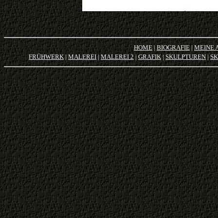
HOME
|
BIOGRAFIE
|
MEINE 
FRÜHWERK
|
MALEREI
|
MALEREI 2
|
GRAFIK
|
SKULPTUREN
|
SK