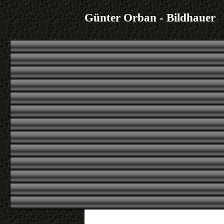
Günter Orban - Bildhauer
|
|
|
|
Übersicht
erstes
voriges
nächstes
letztes